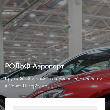
РОЛЬФ Аэропорт
Крупнейший мегамолл aвтомoбилей с пpoбегом
в Cанкт-Пeтepбуpгe